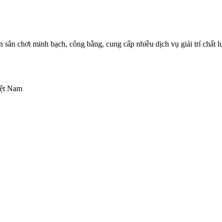
n sân chơi minh bạch, công bằng, cung cấp nhiều dịch vụ giải trí chất 
iệt Nam